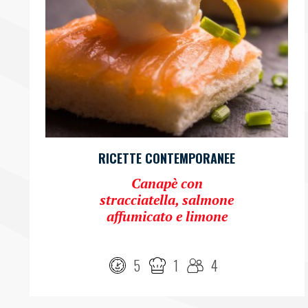
RICETTE CONTEMPORANEE
Canapè con
stracciatella, salmone
affumicato e limone
5
1
4