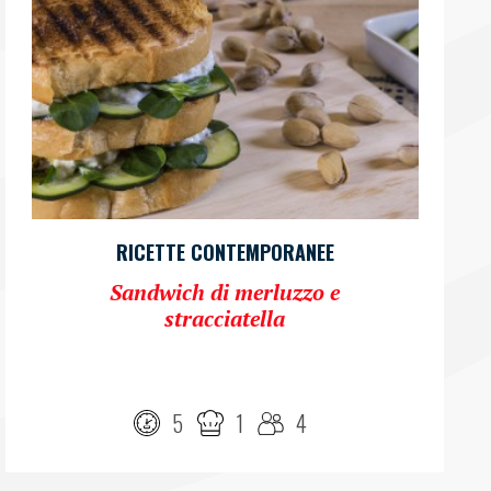
RICETTE CONTEMPORANEE
Sandwich di merluzzo e
stracciatella
5
1
4